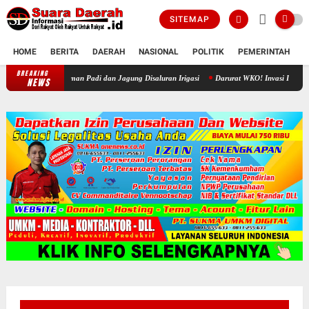
SITEMAP
HOME
BERITA
DAERAH
NASIONAL
POLITIK
PEMERINTAH
K
BREAKING
Akhir Sengketa Air Jono-Gawan, Petani Rela Babat Tanaman Padi dan Ja
NEWS