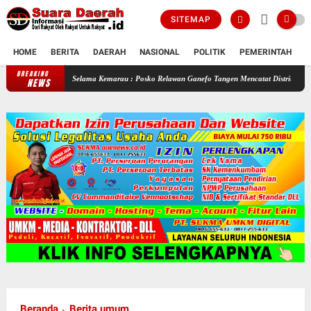
SITEMAP
HOME
BERITA
DAERAH
NASIONAL
POLITIK
PEMERINTAH
K
BREAKING
Selama Kemarau : Posko Relawan Ganefo Tangen Mencatat Distribusikan 90 Tangki Air
NEWS
Beranda
Berita umum