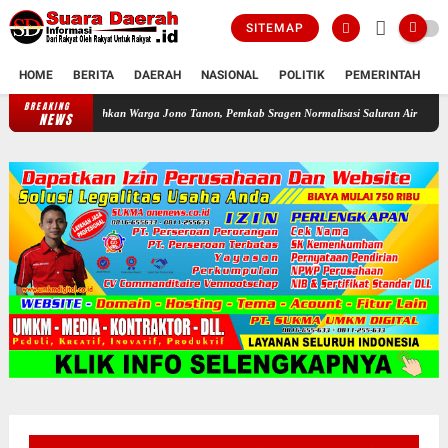
SITEMAP
HOME
BERITA
DAERAH
NASIONAL
POLITIK
PEMERINTAH
K
BREAKING
Dikeluhkan Warga Jono Tanon, Pemkab Sragen Normalisasi Saluran Air Sepanjang 1,9 
NEWS