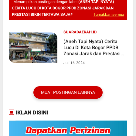
Menampilkan postingan dengan label
(ANEH TAPI NYATA)
CERITA LUCU DI KOTA BOGOR PPDB ZONASI JARAK DAN
PRESTASI BIKIN TERTAWA SAJA#
Tunjukkan semua
SUARADAERAH.ID
(Aneh Tapi Nyata) Cerita
Lucu Di Kota Bogor PPDB
Zonasi Jarak dan Prestasi
Bikin Tertawa Saja
Juli 16, 2024
MUAT POSTINGAN LAINNYA
IKLAN DISINI