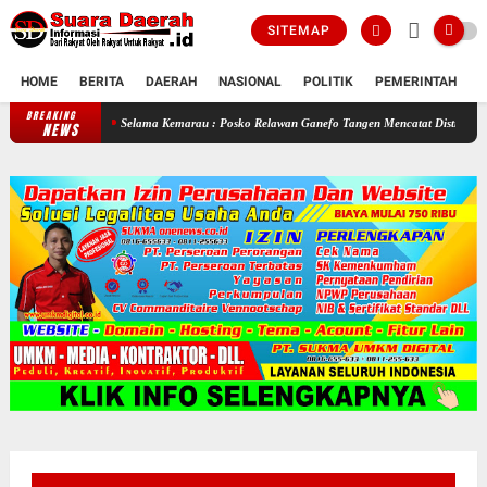
SITEMAP
HOME
BERITA
DAERAH
NASIONAL
POLITIK
PEMERINTAH
K
BREAKING
Selama Kemarau : Posko Relawan Ganefo Tangen Mencatat Distribusikan 90 Tan
NEWS