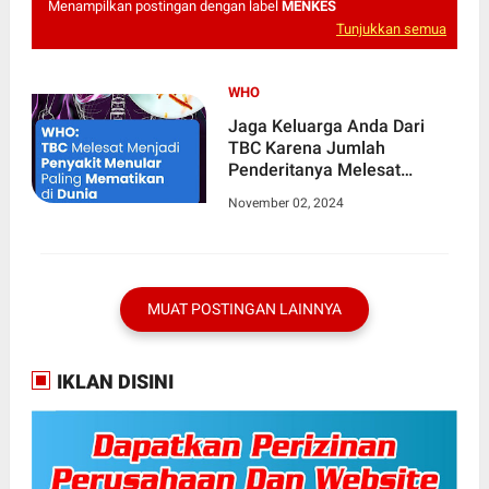
Menampilkan postingan dengan label
MENKES
Tunjukkan semua
WHO
Jaga Keluarga Anda Dari
TBC Karena Jumlah
Penderitanya Melesat
Menjadi Penyakit Menular
November 02, 2024
Mematikan di Dunia dengan
8,2 Juta Kasus Baru
MUAT POSTINGAN LAINNYA
IKLAN DISINI