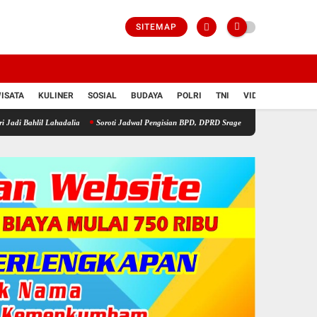
SITEMAP
ISATA
KULINER
SOSIAL
BUDAYA
POLRI
TNI
VIDIO
Lahadalia
Soroti Jadwal Pengisian BPD, DPRD Sragen Waspadai Potensi Cacat Hukum da