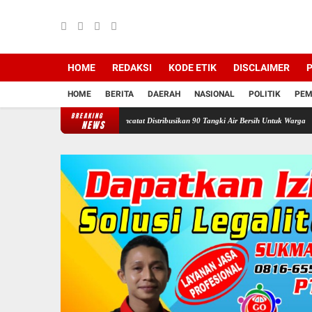
HOME
REDAKSI
KODE ETIK
DISCLAIMER
P
HOME
BERITA
DAERAH
NASIONAL
POLITIK
PEM
BREAKING
an Ganefo Tangen Mencatat Distribusikan 90 Tangki Air Bersih Untuk Warga
Sukacita di
NEWS