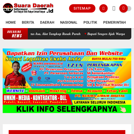
SITEMAP
HOME
BERITA
DAERAH
NASIONAL
POLITIK
PEMERINTAH
K
BREAKING
Darurat WKO! Invasi Ikan Sapu-Sapu Bikin Nelayan Putus Asa, Alat T
NEWS