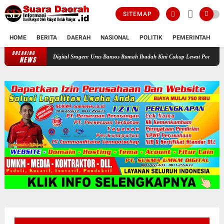
SITEMAP
HOME
BERITA
DAERAH
NASIONAL
POLITIK
PEMERINTAH
K
BREAKING
Revolusi Digital Sragen: Urus Bansos Rumah Ibadah Kini Cukup Lewat Ponsel!
IGABA H
NEWS