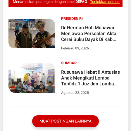
Menampilkan postingan dengan label
DEPAG
Tunjukkan semua
PRESIDEN RI
Dr Herman Hofi Munawar
Menjawab Persoalan Akta
Cerai Suku Dayak Di Kab
Bengkayang Kal-Bar Harus
Februari 09, 2026
Sesuai Undang Undang Yang
Berlaku
SUMBAR
Rusunawa Hebat !! Antusias
Anak Mengikuti Lomba
Tahfidz 1 Juz dan Lomba
Adzan Meriahkan Hut RI ke
Agustus 22, 2025
80
MUAT POSTINGAN LAINNYA