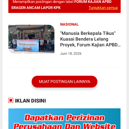
Menampilkan postingan dengan label
FORUM KAJIAN APBD
SRAGEN ANCAM LAPOR KPK
Tunjukkan semua
NASIONAL
"Manusia Berkepala Tikus"
Kuasai Bendera Lelang
Proyek, Forum Kajian APBD
Sragen Ancam Lapor KPK
Juni 18, 2026
MUAT POSTINGAN LAINNYA
IKLAN DISINI