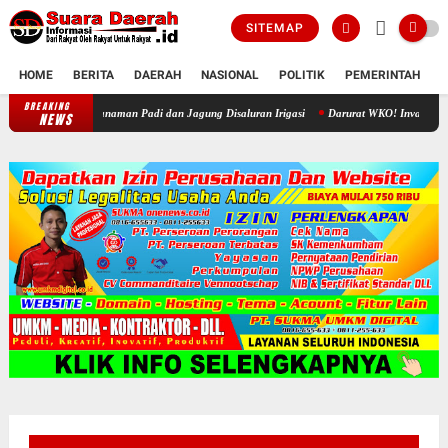
SITEMAP
HOME
BERITA
DAERAH
NASIONAL
POLITIK
PEMERINTAH
K
BREAKING
Akhir Sengketa Air Jono-Gawan, Petani Rela Babat Tanaman Padi dan
NEWS