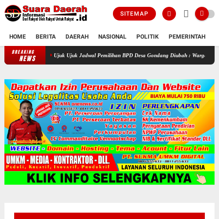
SITEMAP
HOME
BERITA
DAERAH
NASIONAL
POLITIK
PEMERINTAH
K
BREAKING
Ujuk Ujuk Jadwal Pemilihan BPD Desa Gondang Diubah : Warga Curigai Ada Kep
NEWS