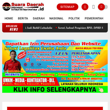
SITEMAP
HOME
BERITA
DAERAH
NASIONAL
POLITIK
PEMERINTAH
K
BREAKING
ir di Hari Jadi Bahlil Lahadalia
Soroti Jadwal Pengisian BPD, DPRD Sragen Waspadai
NEWS