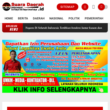
SITEMAP
HOME
BERITA
DAERAH
NASIONAL
POLITIK
PEMERINTAH
K
BREAKING
Profesor Minta Presiden RI Perintahkan Semua Aparatur Negara Di Selu
NEWS