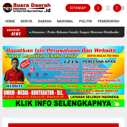
SITEMAP
HOME
BERITA
DAERAH
NASIONAL
POLITIK
PEMERINTAH
K
BREAKING
Selama Kemarau : Posko Relawan Ganefo Tangen Mencatat Distribusikan 90 Tangki Air
NEWS