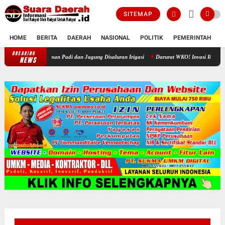
SITEMAP
HOME
BERITA
DAERAH
NASIONAL
POLITIK
PEMERINTAH
K
BREAKING
Akhir Sengketa Air Jono-Gawan, Petani Rela Babat Tanaman Padi dan Ja
NEWS