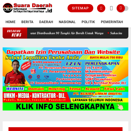
SITEMAP
HOME
BERITA
DAERAH
NASIONAL
POLITIK
PEMERINTAH
K
BREAKING
Selama Kemarau : Posko Relawan Ganefo Tangen Mencatat Distribusika
NEWS