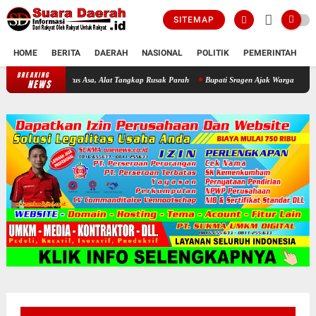
SITEMAP
HOME
BERITA
DAERAH
NASIONAL
POLITIK
PEMERINTAH
K
BREAKING
Darurat WKO! Invasi Ikan Sapu-Sapu Bikin Nelayan Putus Asa, Alat T
NEWS