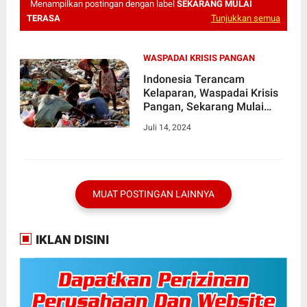
Menampilkan postingan dengan label
SEKARANG MULAI
TERASA
Tunjukkan semua
WASPADAI KRISIS PANGAN
Indonesia Terancam
Kelaparan, Waspadai Krisis
Pangan, Sekarang Mulai
Terasa, Catatan: NA.
Juli 14, 2024
Haryokusumo
MUAT POSTINGAN LAINNYA
IKLAN DISINI