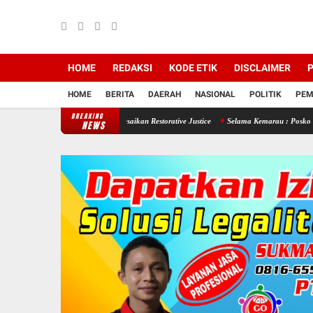
HOME
REDAKSI
KODE ETIK
DISCLAIMER
P
HOME
BERITA
DAERAH
NASIONAL
POLITIK
PEM
BREAKING
, Polsek Jenar Selesaikan Restorative Justice
Selama Kemarau : Posko Relawan Ganefo 
NEWS