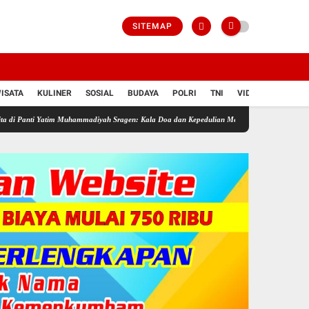
SITEMAP
ISATA
KULINER
SOSIAL
BUDAYA
POLRI
TNI
VIDIO
im Muhammadiyah Sragen: Kala Doa dan Kepedulian Mengalir di Hari Jadi Bahlil Lahadalia