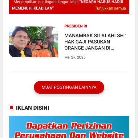
Menampilkan postingan dengan label
"NEGARA HARUS HADIR
MEMENUHI KEADILAN"
Tunjukkan semua
PRESIDEN RI
MANAMBAK SILALAHI SH :
HAK GAJI PASUKAN
ORANGE JANGAN DI
KORUPSI, "NEGARA HARUS
Mei 27, 2025
HADIR MEMENUHI
KEADILAN"
MUAT POSTINGAN LAINNYA
IKLAN DISINI