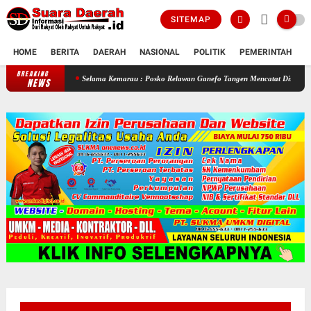
SITEMAP
HOME
BERITA
DAERAH
NASIONAL
POLITIK
PEMERINTAH
K
BREAKING
Selama Kemarau : Posko Relawan Ganefo Tangen Mencatat Distribusikan 90 Ta
NEWS