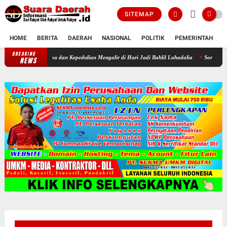
SITEMAP
HOME
BERITA
DAERAH
NASIONAL
POLITIK
PEMERINTAH
K
BREAKING
Sukacita di Panti Yatim Muhammadiyah Sragen: Kala Doa dan Kepedulia
NEWS