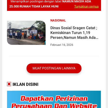
Menampilkan postingan dengan label
NAMUN MASIH ADA
25.000 RUMAH TIDAK LAYAK HUNI
Tunjukkan semua
NASIONAL
Dinas Sosial Sragen Catat ;
Kemiskinan Turun 1,19
Persen,Namun Masih Ada
25.000 Rumah Tidak Layak
Februari 16, 2026
Huni
MUAT POSTINGAN LAINNYA
IKLAN DISINI