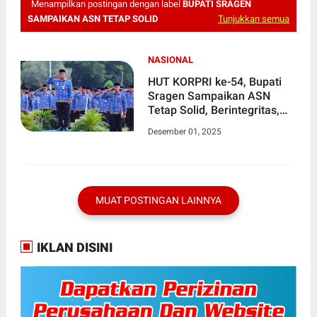
Menampilkan postingan dengan label
BUPATI SRAGEN
SAMPAIKAN ASN TETAP SOLID
Tunjukkan semua
NASIONAL
HUT KORPRI ke-54, Bupati
Sragen Sampaikan ASN
Tetap Solid, Berintegritas,
dan Adaptif di Era Digital
Desember 01, 2025
MUAT POSTINGAN LAINNYA
IKLAN DISINI