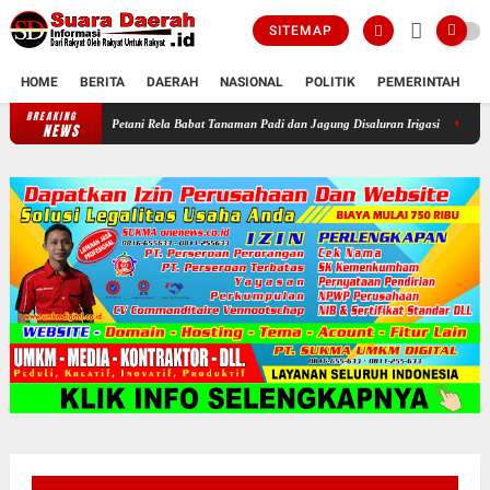
SITEMAP
HOME
BERITA
DAERAH
NASIONAL
POLITIK
PEMERINTAH
K
BREAKING
ono-Gawan, Petani Rela Babat Tanaman Padi dan Jagung Disaluran Irigasi
Darurat WKO! I
NEWS