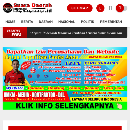
SITEMAP
HOME
BERITA
DAERAH
NASIONAL
POLITIK
PEMERINTAH
K
BREAKING
Profesor Minta Presiden RI Perintahkan Semua Aparatur Negara Di Sel
NEWS