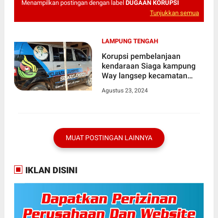
Menampilkan postingan dengan label
DUGAAN KORUPSI
Tunjukkan semua
LAMPUNG TENGAH
Korupsi pembelanjaan
kendaraan Siaga kampung
Way langsep kecamatan
Kalirejo , Jadi ajang Korupsi
Agustus 23, 2024
Kepala Pekonnya
MUAT POSTINGAN LAINNYA
IKLAN DISINI