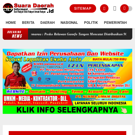
SITEMAP
HOME
BERITA
DAERAH
NASIONAL
POLITIK
PEMERINTAH
K
BREAKING
Selama Kemarau : Posko Relawan Ganefo Tangen Mencatat Distribusikan 90 Tangki Air Ber
NEWS