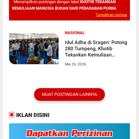
Menampilkan postingan dengan label
KHOTIB TEKANKAN
KEMULIAAN MANUSIA BUKAN DARI PERADABAN PURBA
Tunjukkan semua
NASIONAL
Idul Adha di Sragen: Potong
280 Tumpeng, Khotib
Tekankan Kemuliaan
Manusia Bukan dari
Mei 26, 2026
Peradaban Purba
MUAT POSTINGAN LAINNYA
IKLAN DISINI