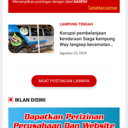
Menampilkan postingan dengan label
KADES#
Tunjukkan semua
LAMPUNG TENGAH
Korupsi pembelanjaan
kendaraan Siaga kampung
Way langsep kecamatan
Kalirejo , Jadi ajang Korupsi
Agustus 23, 2024
Kepala Pekonnya
MUAT POSTINGAN LAINNYA
IKLAN DISINI