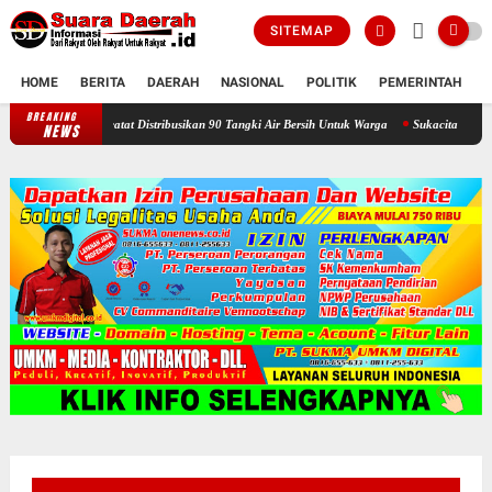
SITEMAP
HOME
BERITA
DAERAH
NASIONAL
POLITIK
PEMERINTAH
K
BREAKING
Selama Kemarau : Posko Relawan Ganefo Tangen Mencatat Distribusika
NEWS