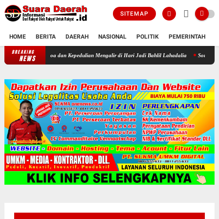
SITEMAP
HOME
BERITA
DAERAH
NASIONAL
POLITIK
PEMERINTAH
K
BREAKING
Sukacita di Panti Yatim Muhammadiyah Sragen: Kala Doa dan Kepedulia
NEWS