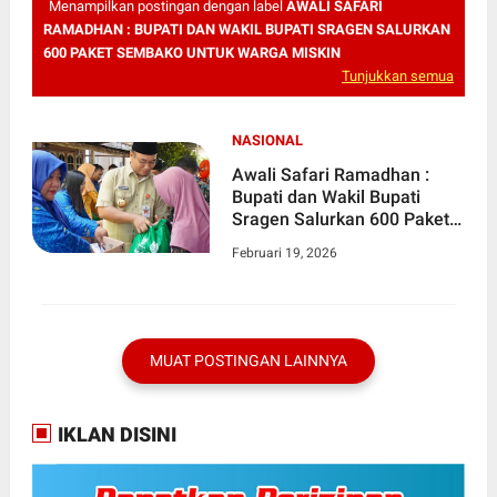
Menampilkan postingan dengan label
AWALI SAFARI
RAMADHAN : BUPATI DAN WAKIL BUPATI SRAGEN SALURKAN
600 PAKET SEMBAKO UNTUK WARGA MISKIN
Tunjukkan semua
NASIONAL
Awali Safari Ramadhan :
Bupati dan Wakil Bupati
Sragen Salurkan 600 Paket
Sembako Untuk Warga
Februari 19, 2026
Miskin
MUAT POSTINGAN LAINNYA
IKLAN DISINI