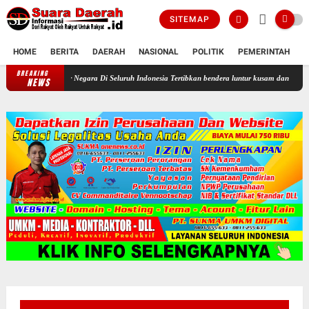
SITEMAP
HOME
BERITA
DAERAH
NASIONAL
POLITIK
PEMERINTAH
K
BREAKING
Profesor Minta Presiden RI Perintahkan Semua Aparatur Negara Di Sel
NEWS