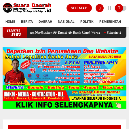
SITEMAP
HOME
BERITA
DAERAH
NASIONAL
POLITIK
PEMERINTAH
K
BREAKING
Selama Kemarau : Posko Relawan Ganefo Tangen Mencatat Distribusikan
NEWS