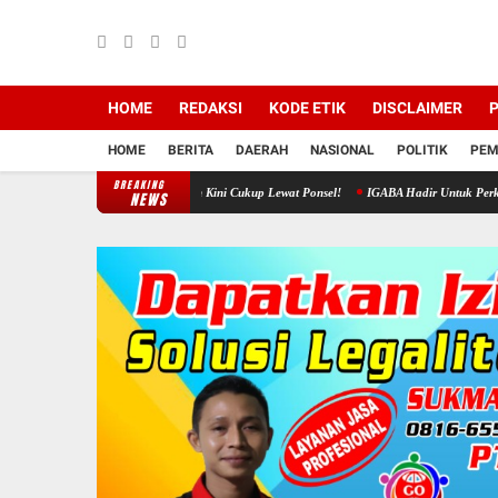
HOME
REDAKSI
KODE ETIK
DISCLAIMER
P
HOME
BERITA
DAERAH
NASIONAL
POLITIK
PEM
BREAKING
us Bansos Rumah Ibadah Kini Cukup Lewat Ponsel!
IGABA Hadir Untuk Perkuat Ekosistem 
NEWS