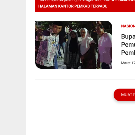
HALAMAN KANTOR PEMKAB TERPADU
NASIO
Bupa
Pemu
Pemk
Maret 1
MUAT 