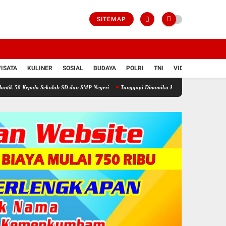
SITEMAP
ISATA
KULINER
SOSIAL
BUDAYA
POLRI
TNI
VIDIO
la Sekolah SD dan SMP Negeri
Tanggapi Dinamika Pemilihan BPD, Dinas PMD Tekankan 