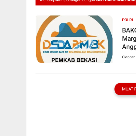
POLRI
BAKORNAS So
Marg
Angg
Oktober 
MUAT 