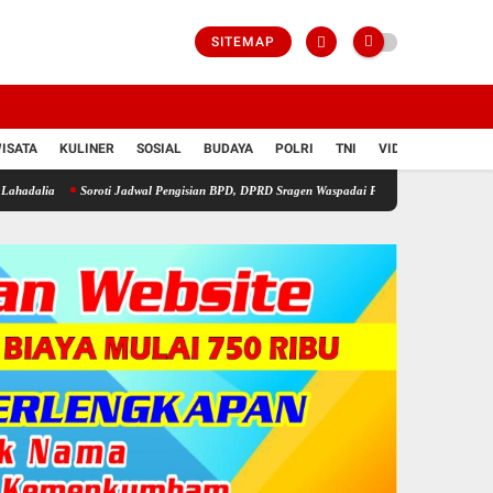
SITEMAP
ISATA
KULINER
SOSIAL
BUDAYA
POLRI
TNI
VIDIO
Soroti Jadwal Pengisian BPD, DPRD Sragen Waspadai Potensi Cacat Hukum dan Sengketa