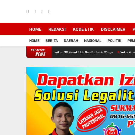
HOME
REDAKSI
KODE ETIK
DISCLAIMER
P
HOME
BERITA
DAERAH
NASIONAL
POLITIK
PEM
BREAKING
gen Mencatat Distribusikan 90 Tangki Air Bersih Untuk Warga
Sukacita di Panti Yatim
NEWS