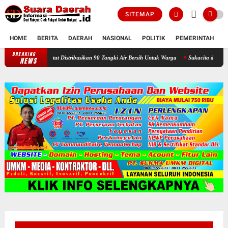
SITEMAP
HOME
BERITA
DAERAH
NASIONAL
POLITIK
PEMERINTAH
K
BREAKING
Selama Kemarau : Posko Relawan Ganefo Tangen Mencatat Distribusikan
NEWS