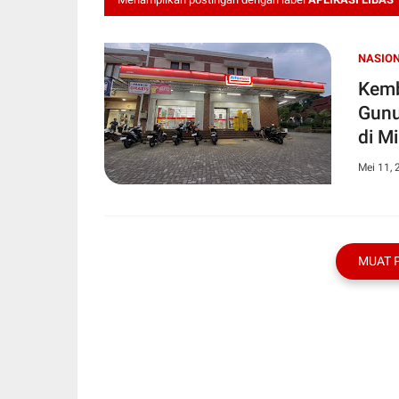
NASIO
Kemb
Gunu
di M
Mei 11, 
MUAT 