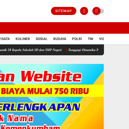
SITEMAP
ISATA
KULINER
SOSIAL
BUDAYA
POLRI
TNI
VIDIO
a Sekolah SD dan SMP Negeri
Tanggapi Dinamika Pemilihan BPD, Dinas PMD Tekankan 