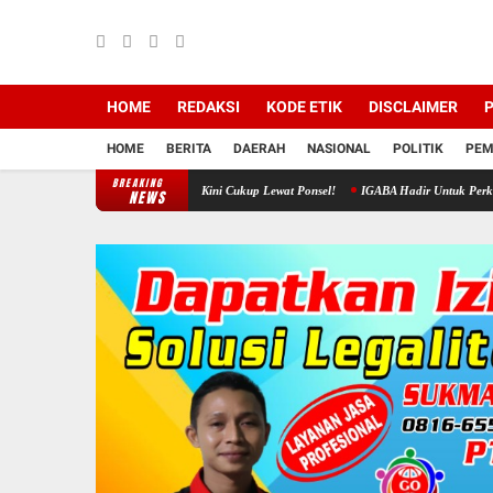
HOME
REDAKSI
KODE ETIK
DISCLAIMER
P
HOME
BERITA
DAERAH
NASIONAL
POLITIK
PEM
BREAKING
us Bansos Rumah Ibadah Kini Cukup Lewat Ponsel!
IGABA Hadir Untuk Perkuat Ekosistem P
NEWS