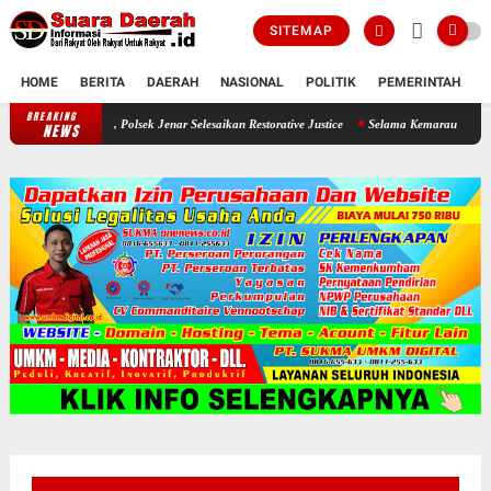
SITEMAP
HOME
BERITA
DAERAH
NASIONAL
POLITIK
PEMERINTAH
K
BREAKING
Seorang Ayah Mencuri Jagung Demi Sang Buah Hatinya , Polsek Jenar Sel
NEWS