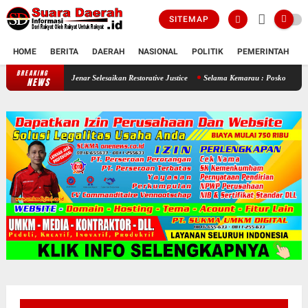
SITEMAP
HOME
BERITA
DAERAH
NASIONAL
POLITIK
PEMERINTAH
K
BREAKING
 , Polsek Jenar Selesaikan Restorative Justice
Selama Kemarau : Posko Relawan Ganefo 
NEWS