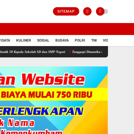
SITEMAP
ISATA
KULINER
SOSIAL
BUDAYA
POLRI
TNI
VIDIO
ala Sekolah SD dan SMP Negeri
Tanggapi Dinamika Pemilihan BPD, Dinas PMD Tekankan