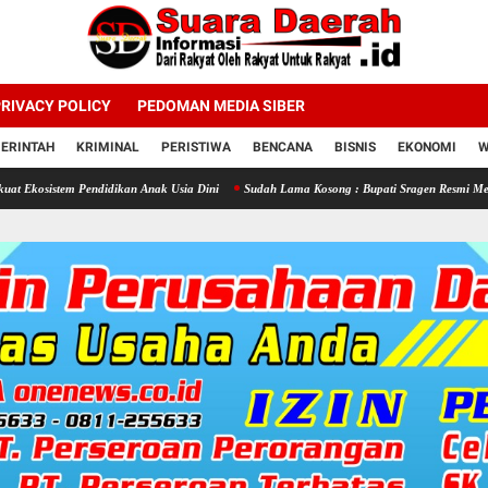
RIVACY POLICY
PEDOMAN MEDIA SIBER
ERINTAH
KRIMINAL
PERISTIWA
BENCANA
BISNIS
EKONOMI
W
 Pendidikan Anak Usia Dini
Sudah Lama Kosong : Bupati Sragen Resmi Melantik 58 Kep