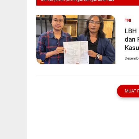
TNI
LBH 
dan 
Kasu
Desembe
MUAT 