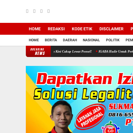
HOME
REDAKSI
KODE ETIK
DISCLAIMER
P
HOME
BERITA
DAERAH
NASIONAL
POLITIK
PEM
BREAKING
rus Bansos Rumah Ibadah Kini Cukup Lewat Ponsel!
IGABA Hadir Untuk Perkuat Ekosistem
NEWS