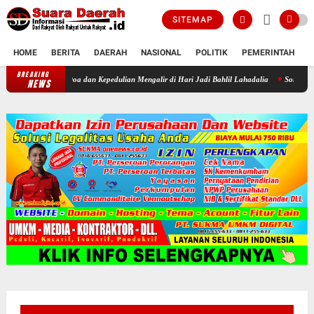
SITEMAP
HOME
BERITA
DAERAH
NASIONAL
POLITIK
PEMERINTAH
K
BREAKING
Sukacita di Panti Yatim Muhammadiyah Sragen: Kala Doa dan Kepedulia
NEWS