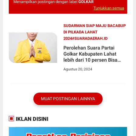
Menampilkan postingan dengan label
GOLKAR
Tunjukkan semua
SUDARMAN SIAP MAJU BACABUP
DI PILKADA LAHAT
2024#SUARADAERAH.ID
Perolehan Suara Partai
Golkar Kabupaten Lahat
lebih dari 10 persen Bisa
Usung Kadernya , Sudarman
Agustus 20, 2024
Siap Maju Bacabup di
Pilkada Lahat 2024
MUAT POSTINGAN LAINNYA
IKLAN DISINI