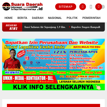
SITEMAP
HOME
BERITA
DAERAH
NASIONAL
POLITIK
PEMERINTAH
K
BREAKING
Dikeluhkan Warga Jono Tanon, Pemkab Sragen Normalisasi Saluran Air
NEWS