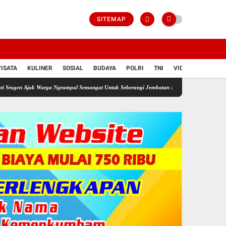
SITEMAP
ISATA
KULINER
SOSIAL
BUDAYA
POLRI
TNI
VIDIO
k Warga Ngrampal Semangat Untuk Seberangi Jembatan Emas Kemerdekaan
Seorang Ayah