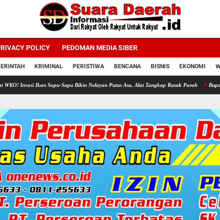
RIVACY POLICY
PEDOMAN MEDIA SIBER
ERINTAH
KRIMINAL
PERISTIWA
BENCANA
BISNIS
EKONOMI
W
 Ikan Sapu-Sapu Bikin Nelayan Putus Asa, Alat Tangkap Rusak Parah
Bupati Sragen Aja