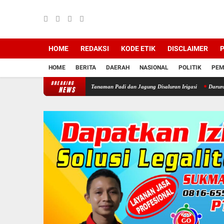
HOME
REDAKSI
KODE ETIK
DISCLAIMER
P
HOME
BERITA
DAERAH
NASIONAL
POLITIK
PEM
BREAKING
wan, Petani Rela Babat Tanaman Padi dan Jagung Disaluran Irigasi
Darurat WKO! Invasi
NEWS