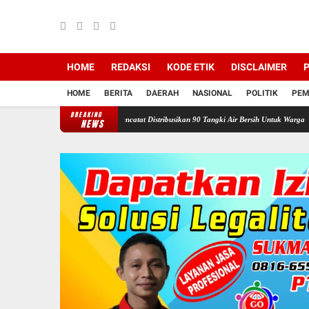
HOME
REDAKSI
KODE ETIK
DISCLAIMER
P
HOME
BERITA
DAERAH
NASIONAL
POLITIK
PEM
BREAKING
an Ganefo Tangen Mencatat Distribusikan 90 Tangki Air Bersih Untuk Warga
Sukacita d
NEWS