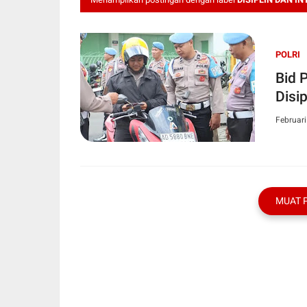
POLRI
Bid 
Disi
Februari
MUAT 