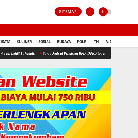
SITEMAP
ISATA
KULINER
SOSIAL
BUDAYA
POLRI
TNI
VIDIO
Lahadalia
Soroti Jadwal Pengisian BPD, DPRD Sragen Waspadai Potensi Cacat Hukum da