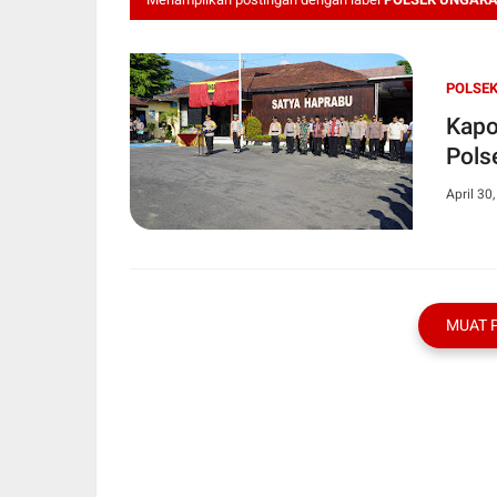
POLSE
Kapo
Pols
April 30
MUAT 