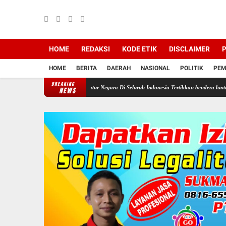
HOME
REDAKSI
KODE ETIK
DISCLAIMER
P
HOME
BERITA
DAERAH
NASIONAL
POLITIK
PEM
BREAKING
erintahkan Semua Aparatur Negara Di Seluruh Indonesia Tertibkan bendera luntur kusam dan
NEWS