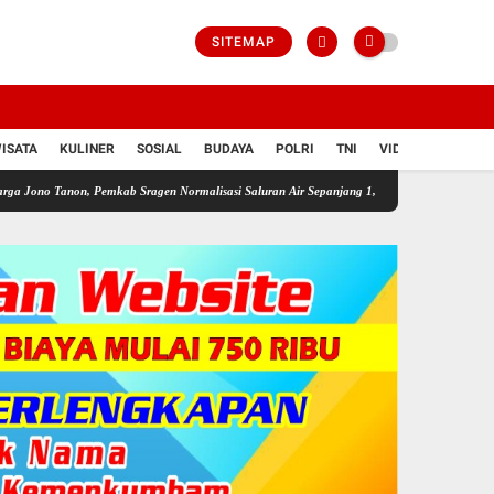
SITEMAP
ISATA
KULINER
SOSIAL
BUDAYA
POLRI
TNI
VIDIO
n, Pemkab Sragen Normalisasi Saluran Air Sepanjang 1,9 Km.
Kapolres Sragen Kumpulka