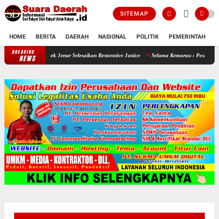
SITEMAP
HOME
BERITA
DAERAH
NASIONAL
POLITIK
PEMERINTAH
K
BREAKING
Seorang Ayah Mencuri Jagung Demi Sang Buah Hatinya , Polsek Jenar Selesai
NEWS