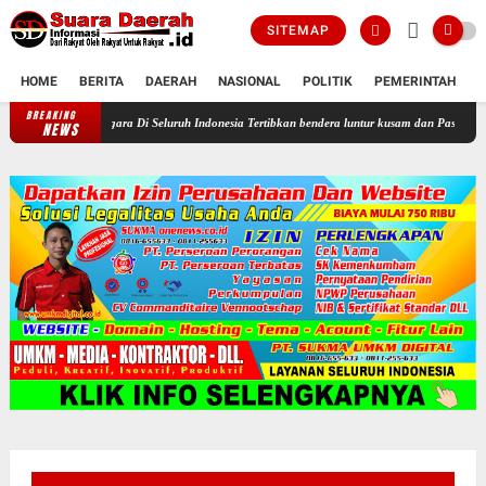
SITEMAP
HOME
BERITA
DAERAH
NASIONAL
POLITIK
PEMERINTAH
K
BREAKING
Profesor Minta Presiden RI Perintahkan Semua Aparatur Negara Di Seluruh
NEWS