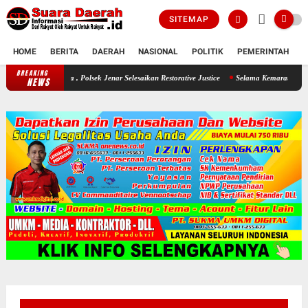
SITEMAP
HOME
BERITA
DAERAH
NASIONAL
POLITIK
PEMERINTAH
K
BREAKING
Seorang Ayah Mencuri Jagung Demi Sang Buah Hatinya , Polsek Jenar Se
NEWS