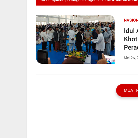
NASIO
Idul A
Khot
Pera
Mei 26, 
MUAT 