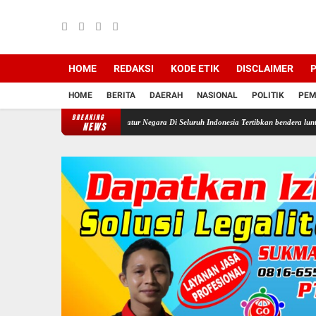
HOME
REDAKSI
KODE ETIK
DISCLAIMER
P
HOME
BERITA
DAERAH
NASIONAL
POLITIK
PEM
BREAKING
Perintahkan Semua Aparatur Negara Di Seluruh Indonesia Tertibkan bendera luntur kusam da
NEWS