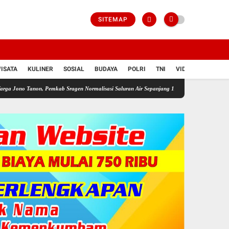
SITEMAP
ISATA
KULINER
SOSIAL
BUDAYA
POLRI
TNI
VIDIO
n, Pemkab Sragen Normalisasi Saluran Air Sepanjang 1,9 Km.
Kapolres Sragen Kumpulk