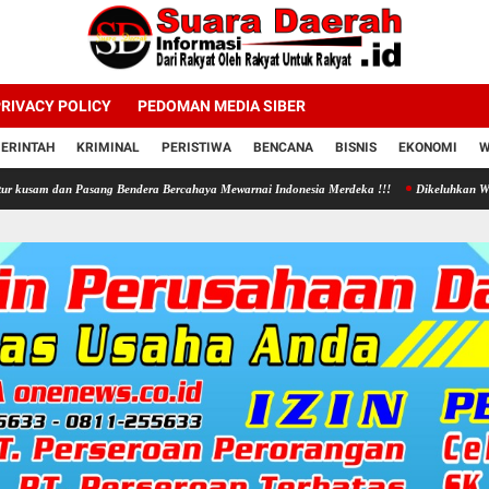
RIVACY POLICY
PEDOMAN MEDIA SIBER
ERINTAH
KRIMINAL
PERISTIWA
BENCANA
BISNIS
EKONOMI
W
n Pasang Bendera Bercahaya Mewarnai Indonesia Merdeka !!!
Dikeluhkan Warga Jono Tano