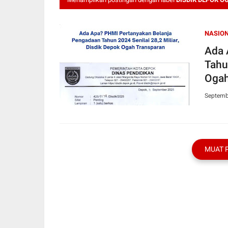
NASIO
Ada 
Tahu
Ogah
Septemb
MUAT 