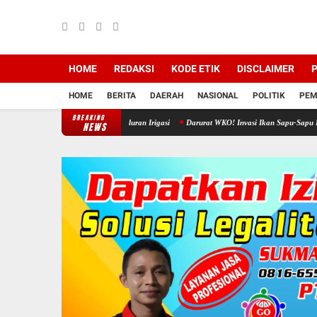
HOME
REDAKSI
KODE ETIK
DISCLAIMER
P
HOME
BERITA
DAERAH
NASIONAL
POLITIK
PEM
BREAKING
 Padi dan Jagung Disaluran Irigasi
Darurat WKO! Invasi Ikan Sapu-Sapu Bikin Nelayan 
NEWS