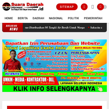
SITEMAP
HOME
BERITA
DAERAH
NASIONAL
POLITIK
PEMERINTAH
K
BREAKING
Selama Kemarau : Posko Relawan Ganefo Tangen Mencatat Distribusikan
NEWS