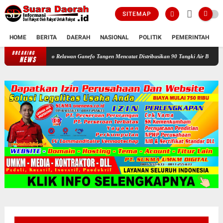
SITEMAP
HOME
BERITA
DAERAH
NASIONAL
POLITIK
PEMERINTAH
K
BREAKING
rau : Posko Relawan Ganefo Tangen Mencatat Distribusikan 90 Tangki Air Bersih Untuk Wa
NEWS