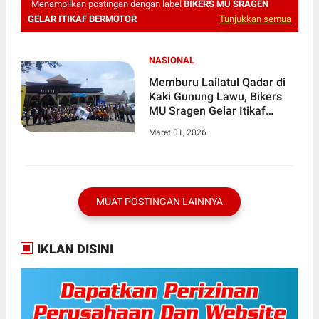
Menampilkan postingan dengan label
BIKERS MU SRAGEN
GELAR ITIKAF BERMOTOR
Tunjukkan semua
NASIONAL
Memburu Lailatul Qadar di
Kaki Gunung Lawu, Bikers
MU Sragen Gelar Itikaf
Bermotor
Maret 01, 2026
MUAT POSTINGAN LAINNYA
IKLAN DISINI