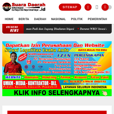
SITEMAP
HOME
BERITA
DAERAH
NASIONAL
POLITIK
PEMERINTAH
K
BREAKING
Akhir Sengketa Air Jono-Gawan, Petani Rela Babat Tanaman Padi dan J
NEWS