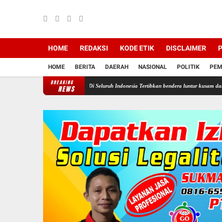
HOME
REDAKSI
KODE ETIK
DISCLAIMER
P
HOME
BERITA
DAERAH
NASIONAL
POLITIK
PEM
BREAKING
emua Aparatur Negara Di Seluruh Indonesia Tertibkan bendera luntur kusam dan Pasang Bend
NEWS