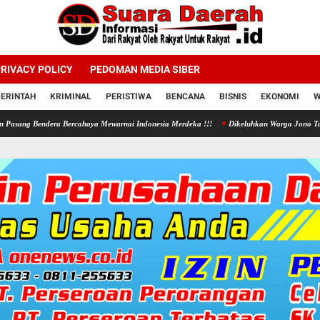
RIVACY POLICY
PEDOMAN MEDIA SIBER
ERINTAH
KRIMINAL
PERISTIWA
BENCANA
BISNIS
EKONOMI
W
era Bercahaya Mewarnai Indonesia Merdeka !!!
Dikeluhkan Warga Jono Tanon, Pemkab Sr