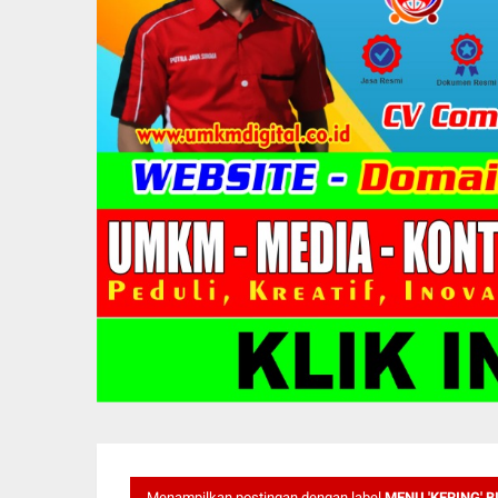
Menampilkan postingan dengan label
MENU 'KERING' B