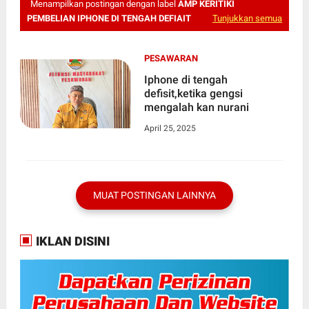
Menampilkan postingan dengan label
AMP KERITIKI
PEMBELIAN IPHONE DI TENGAH DEFIAIT
Tunjukkan semua
PESAWARAN
Iphone di tengah
defisit,ketika gengsi
mengalah kan nurani
April 25, 2025
MUAT POSTINGAN LAINNYA
IKLAN DISINI