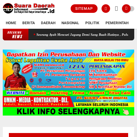
SITEMAP
HOME
BERITA
DAERAH
NASIONAL
POLITIK
PEMERINTAH
K
BREAKING
Seorang Ayah Mencuri Jagung Demi Sang Buah Hatinya , Polsek Jenar Selesaika
NEWS