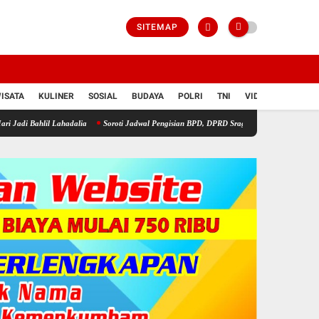
SITEMAP
ISATA
KULINER
SOSIAL
BUDAYA
POLRI
TNI
VIDIO
 Lahadalia
Soroti Jadwal Pengisian BPD, DPRD Sragen Waspadai Potensi Cacat Hukum 