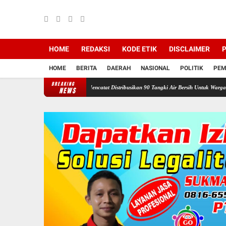
HOME
REDAKSI
KODE ETIK
DISCLAIMER
P
HOME
BERITA
DAERAH
NASIONAL
POLITIK
PEM
BREAKING
wan Ganefo Tangen Mencatat Distribusikan 90 Tangki Air Bersih Untuk Warga
Sukacita 
NEWS