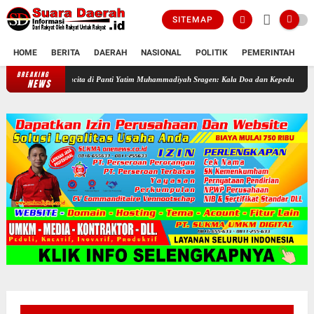
SITEMAP
HOME
BERITA
DAERAH
NASIONAL
POLITIK
PEMERINTAH
K
BREAKING
Sukacita di Panti Yatim Muhammadiyah Sragen: Kala Doa dan Kepedulian Mengalir di 
NEWS