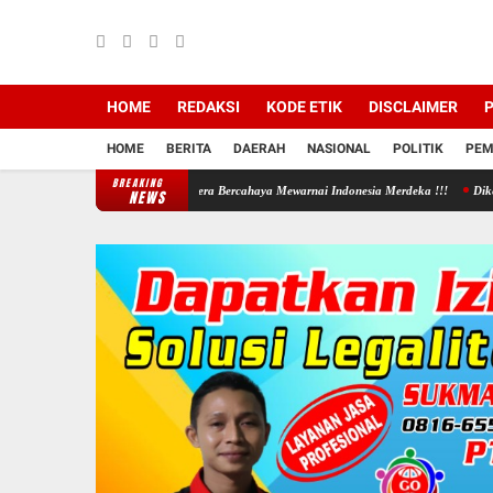
HOME
REDAKSI
KODE ETIK
DISCLAIMER
P
HOME
BERITA
DAERAH
NASIONAL
POLITIK
PEM
BREAKING
 kusam dan Pasang Bendera Bercahaya Mewarnai Indonesia Merdeka !!!
Dikeluhkan Warga 
NEWS