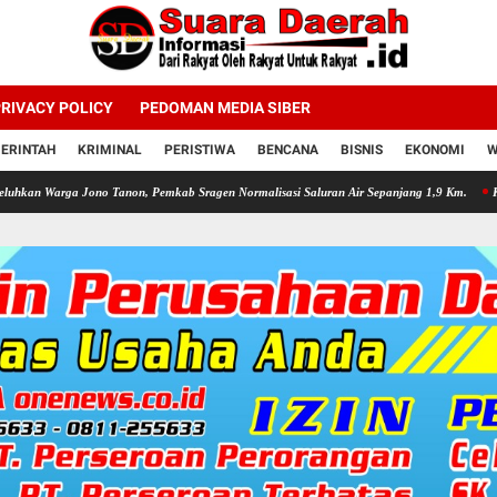
RIVACY POLICY
PEDOMAN MEDIA SIBER
ERINTAH
KRIMINAL
PERISTIWA
BENCANA
BISNIS
EKONOMI
W
Jono Tanon, Pemkab Sragen Normalisasi Saluran Air Sepanjang 1,9 Km.
Kapolres Srage