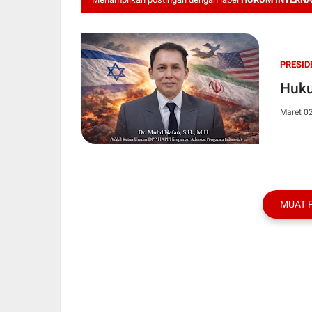
PRESID
Huku
Maret 0
MUAT 