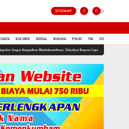
SITEMAP
ISATA
KULINER
SOSIAL
BUDAYA
POLRI
TNI
VIDIO
n Kumpulkan Bhabinkamtibmas, Tekankan Respons Cepat dan Adaptasi Hadapi Era Digital